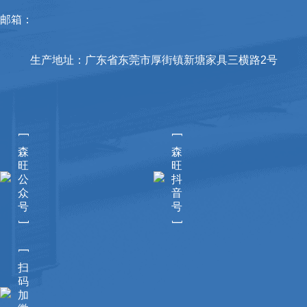
邮箱：
生产地址：广东省东莞市厚街镇新塘家具三横路2号
[
[
森
森
旺
旺
公
抖
众
音
号
号
]
]
[
扫
码
加