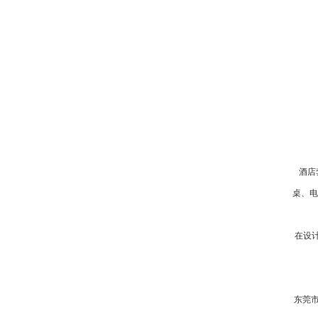
酒店
桌、电
在设
东莞