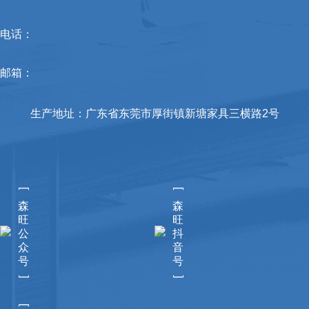
电话：
邮箱：
生产地址：广东省东莞市厚街镇新塘家具三横路2号
[
[
森
森
旺
旺
公
抖
众
音
号
号
]
]
[