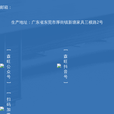
邮箱：
生产地址：广东省东莞市厚街镇新塘家具三横路2号
[
[
森
森
旺
旺
公
抖
众
音
号
号
]
]
[
扫
码
加