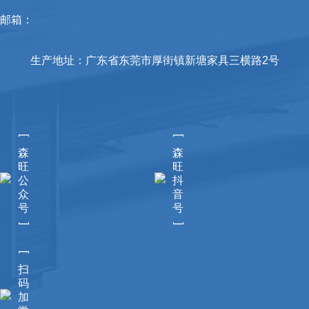
邮箱：
生产地址：广东省东莞市厚街镇新塘家具三横路2号
[
[
森
森
旺
旺
公
抖
众
音
号
号
]
]
[
扫
码
加