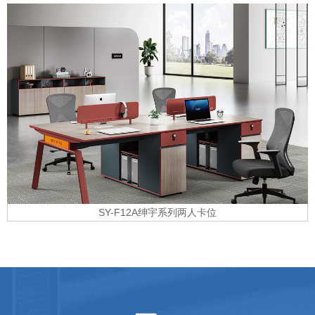
SY-F12A绅宇系列两人卡位