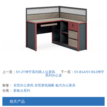
上一页：
SY-2T绅宇系列两人位屏风
下一页：
SY-B14/SY-B12绅宇
系列办公桌
标签：
东莞办公屏风
东莞屏风隔断
板式办公家具
分类：
胶板台系列
相关产品