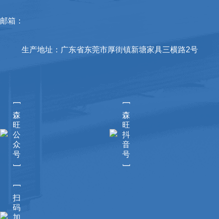
邮箱：
生产地址：广东省东莞市厚街镇新塘家具三横路2号
[
[
森
森
旺
旺
公
抖
众
音
号
号
]
]
[
扫
码
加