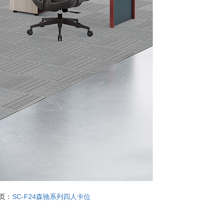
页：
SC-F24森驰系列四人卡位