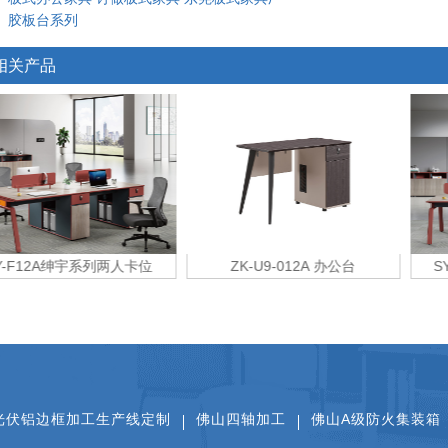
：
胶板台系列
相关产品
F12A绅宇系列两人卡位
ZK-U9-012A 办公台
SY-
光伏铝边框加工生产线定制
佛山四轴加工
佛山A级防火集装箱