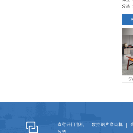
分类
-B1214B帷博系列办公台
ZK-U9-216B 单人卡位
SY-
直臂开门电机
数控锯片磨齿机
改造