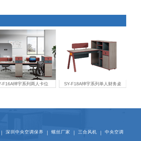
F16A绅宇系列两人卡位
SY-F18A绅宇系列单人财务桌
Z
扫一扫关注公众号
扫一扫看抖音
扫一扫添加微信
深圳中央空调保养
螺丝厂家
三合风机
中央空调