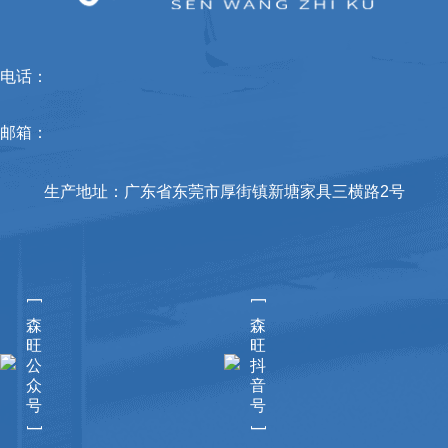
电话：
邮箱：
生产地址：广东省东莞市厚街镇新塘家具三横路2号
[
[
森
森
旺
旺
公
抖
众
音
号
号
]
]