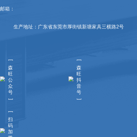
邮箱：
生产地址：广东省东莞市厚街镇新塘家具三横路2号
[
[
森
森
旺
旺
公
抖
众
音
号
号
]
]
[
扫
码
加