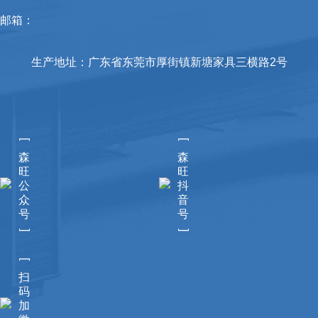
邮箱：
生产地址：广东省东莞市厚街镇新塘家具三横路2号
[
[
森
森
旺
旺
公
抖
众
音
号
号
]
]
[
扫
码
加