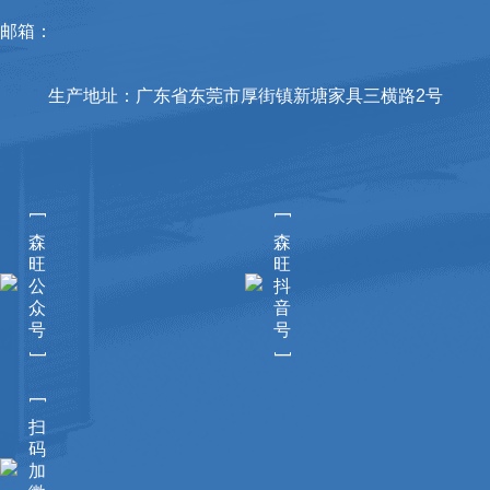
邮箱：
生产地址：广东省东莞市厚街镇新塘家具三横路2号
[
[
森
森
旺
旺
公
抖
众
音
号
号
]
]
[
扫
码
加