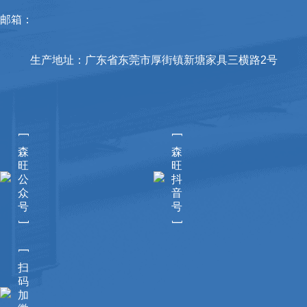
邮箱：
生产地址：广东省东莞市厚街镇新塘家具三横路2号
[
[
森
森
旺
旺
公
抖
众
音
号
号
]
]
[
扫
码
加