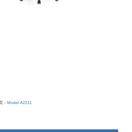
页：
Model-A2211