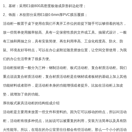
1、基材：采用E1级800高密度板做成异形斜边处理；
2、饰面：木纹部分采用E1级0.6mm厚PVC膜压覆膜；
活动柜一般置于桌下使用在我们不离开工作位的前提下随手可以够得着的地方，
放一些简单使用频率较高、具有一定保密性质的文件或工具。抽屉式设计，一般
有三抽和两抽之分，具有安装简便、再生利用率高、工业化程度高、防火、防
鼠、环境友好等特点，可以在办公桌附近随意摆放位置，让空间交替使用，为我
们的办公生活带来了很多方便。
活动柜按材质一般分为三种：钢制活动柜、板式活动柜、复合材质活动柜。我们
重点说说复合材质活动柜，复合材质活动柜是在钢材或者板材的基础上加上其他
功能材料或者部件，是活动柜本身的功能增强或者提升。比如在活动柜上加皮
垫，就增加了坐的功能。
厚街板式家具
活动柜的结构组成介绍
活动柜是主要用来放置一些文件和资料的。因为它可以移动的特点，所以叫活动
柜，活动柜有很多种优点，比如说可以被重复的利用，安装方法简单以及具有防
火性能等。所以，在现在的办公室里往往都会有些活动柜。那么一个小小的活动