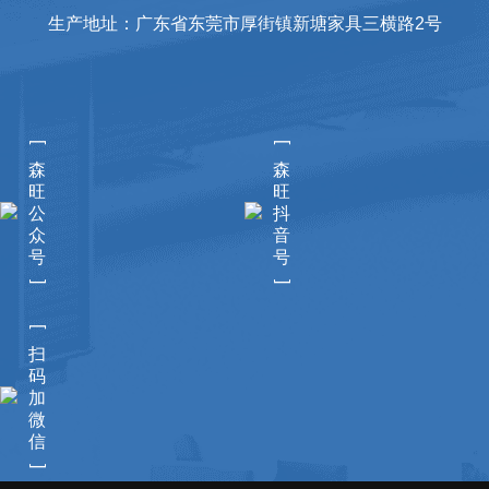
生产地址：广东省东莞市厚街镇新塘家具三横路2号
[
[
森
森
旺
旺
公
抖
众
音
号
号
]
]
[
扫
码
加
微
信
]