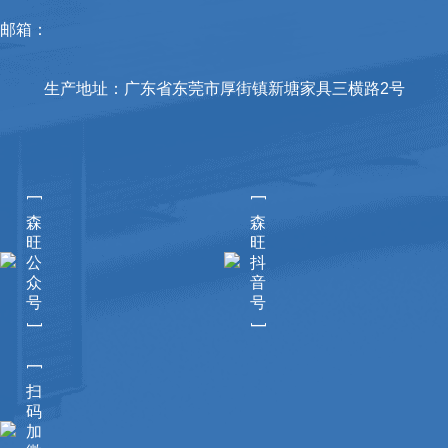
邮箱：
生产地址：广东省东莞市厚街镇新塘家具三横路2号
[
[
森
森
旺
旺
公
抖
众
音
号
号
]
]
[
扫
码
加