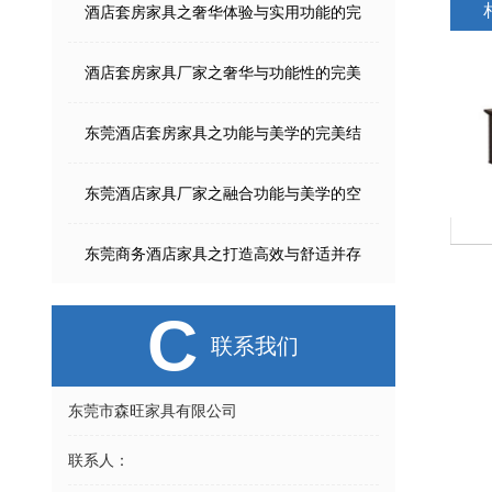
酒店套房家具之奢华体验与实用功能的完
酒店套房家具厂家之奢华与功能性的完美
东莞酒店套房家具之功能与美学的完美结
东莞酒店家具厂家之融合功能与美学的空
SW18-办公台
SW18-312D长几
东莞商务酒店家具之打造高效与舒适并存
C
联系我们
东莞市森旺家具有限公司
联系人：