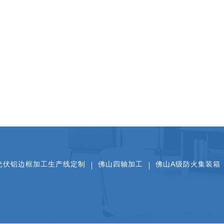
光伏铝边框加工生产线定制
佛山四轴加工
佛山A级防火集装箱