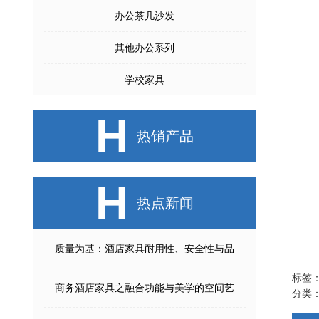
办公茶几沙发
其他办公系列
学校家具
H
热销产品
H
热点新闻
质量为基：酒店家具耐用性、安全性与品
标签
商务酒店家具之融合功能与美学的空间艺
分类