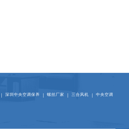
扫一扫关注公众号
扫一扫看抖音
扫一扫添加微信
深圳中央空调保养
螺丝厂家
三合风机
中央空调