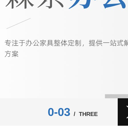
0-01
/ THREE