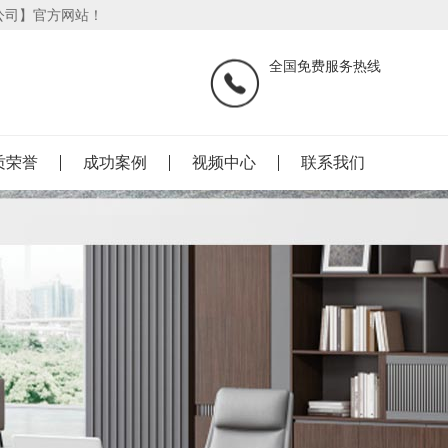
公司】官方网站！
全国免费服务热线
质荣誉
成功案例
视频中心
联系我们