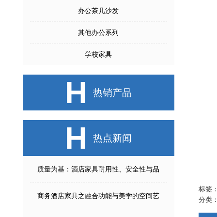
办公茶几沙发
其他办公系列
学校家具
H
热销产品
H
热点新闻
质量为基：酒店家具耐用性、安全性与品
标签
商务酒店家具之融合功能与美学的空间艺
分类