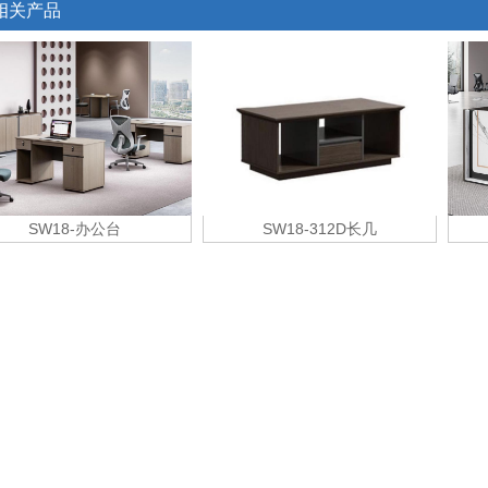
相关产品
SW18-312D长几
SW16-前台