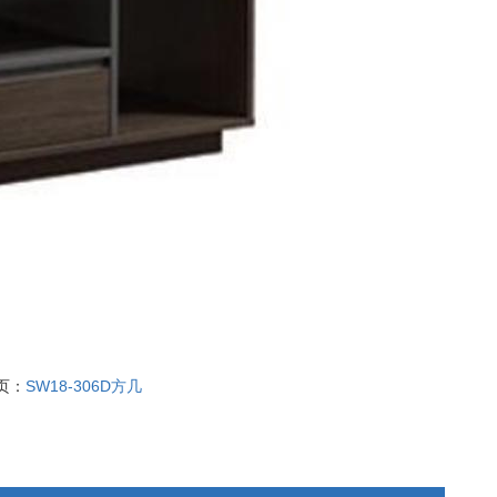
页：
SW18-306D方几