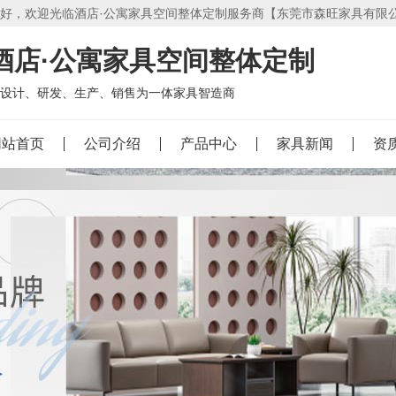
好，欢迎光临酒店·公寓家具空间整体定制服务商【东莞市森旺家具有限
酒店·公寓家具空间整体定制
设计、研发、生产、销售为一体家具智造商
网站首页
公司介绍
产品中心
家具新闻
资