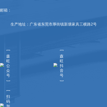
邮箱：
生产地址：广东省东莞市厚街镇新塘家具三横路2号
[
[
森
森
旺
旺
公
抖
众
音
号
号
]
]
[
扫
码
加