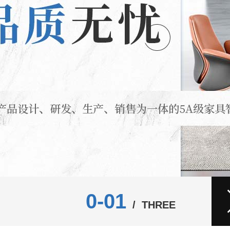
0-01
/ THREE