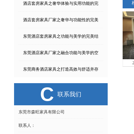
酒店套房家具之奢华体验与实用功能的完
酒店套房家具厂家之奢华与功能性的完美
东莞酒店套房家具之功能与美学的完美结
东莞酒店家具厂家之融合功能与美学的空
ZK-V8-028大班台
ZK-V8-020C班台
东莞商务酒店家具之打造高效与舒适并存
C
联系我们
东莞市森旺家具有限公司
联系人：