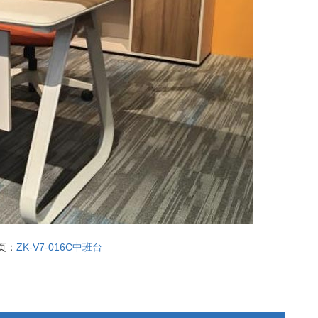
页：
ZK-V7-016C中班台