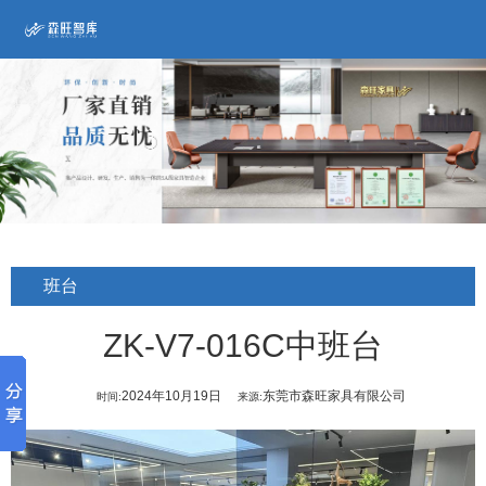
班台
ZK-V7-016C中班台
2024年10月19日
东莞市森旺家具有限公司
时间:
来源: