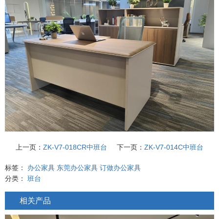
上一页：
ZK-V7-018CR中班台
下一页：
ZK-V7-014C中班台
标签：
办公家具
东莞办公家具
订做办公家具
分类：
班台
相关产品