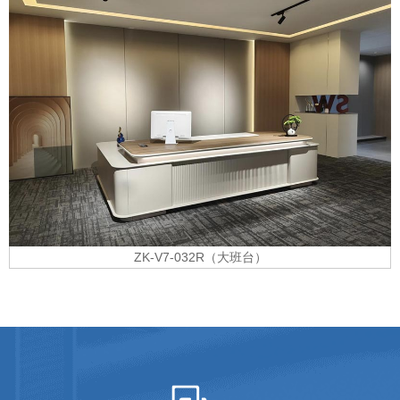
ZK-V7-032R（大班台）