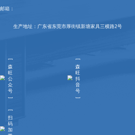
邮箱：
生产地址：广东省东莞市厚街镇新塘家具三横路2号
[
[
森
森
旺
旺
公
抖
众
音
号
号
]
]
[
扫
码
加