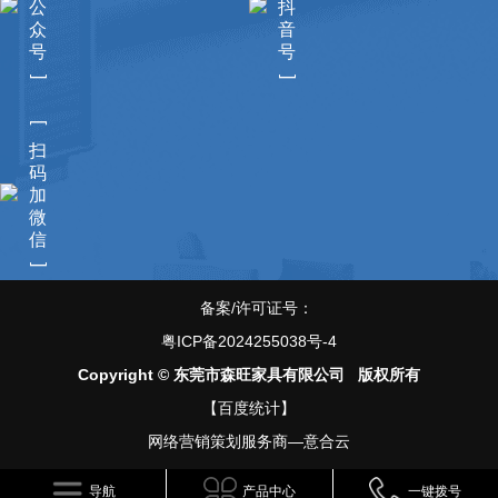
公
抖
众
音
号
号
]
]
[
扫
码
加
微
信
]
备案/许可证号：
粤ICP备2024255038号-4
Copyright © 东莞市森旺家具有限公司 版权所有
【百度统计】
网络营销策划服务商—意合云
导航
产品中心
一键拨号