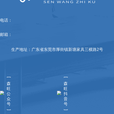
电话：
邮箱：
生产地址：广东省东莞市厚街镇新塘家具三横路2号
[
[
森
森
旺
旺
公
抖
众
音
号
号
]
]