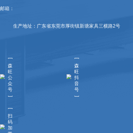
邮箱：
生产地址：广东省东莞市厚街镇新塘家具三横路2号
[
[
森
森
旺
旺
公
抖
众
音
号
号
]
]
[
扫
码
加