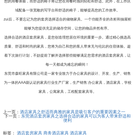
想的用餐体验，而舒适的椅子将让您在用餐时感到轻松和舒适。此外，在工作区
域配备一张宽敞的写字台和舒适的椅子，能够提高您的工作效率。
zui后，不要忘记为您的套房选择适合的储物家具。一个功能齐全的衣柜和抽屉柜
能够为您提供充足的储存空间，让您的物品井然有序。
选择合适的
酒店套房家具
，是您创造理想居住环境的重要一步。通过精心挑选高
质量、舒适和时尚的家具，您将为自己和您的客人带来无与伦比的住宿体验。趁
着下次旅行计划，不妨提前了解并选择那些能够满足您需求的酒店套房家具，让
每一天都成为难忘的瞬间！
东莞市森旺家具有限公司是一家专业致力于办公家具的设计、开发、生产、销售
为一体的AAA级认证的家具行业生产厂家，生产销售:办公家具，酒店家具，学校
家具，公寓家具，工程配套家具等。
上一页：
酒店家具之舒适而典雅的家具是吸引客户的重要因素之一
下一页：
东莞酒店套房家具之选择合适的家具可以为客人带来舒适和
便利
标签：
酒店套房家具
商务酒店家具
酒店家具