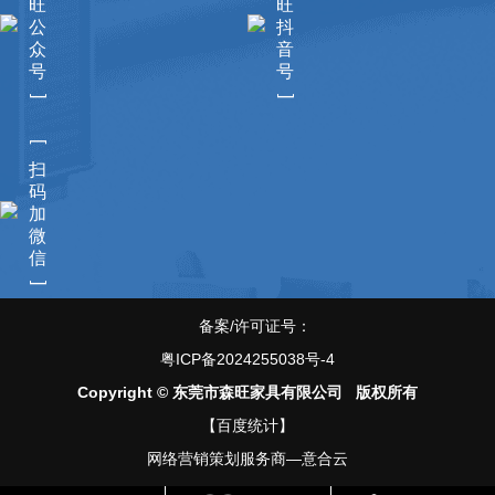
旺
旺
公
抖
众
音
号
号
]
]
[
扫
码
加
微
信
]
备案/许可证号：
粤ICP备2024255038号-4
Copyright © 东莞市森旺家具有限公司 版权所有
【百度统计】
网络营销策划服务商—意合云