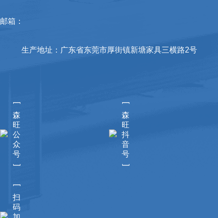
邮箱：
生产地址：广东省东莞市厚街镇新塘家具三横路2号
[
[
森
森
旺
旺
公
抖
众
音
号
号
]
]
[
扫
码
加