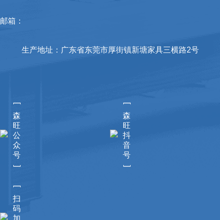
邮箱：
生产地址：广东省东莞市厚街镇新塘家具三横路2号
[
[
森
森
旺
旺
公
抖
众
音
号
号
]
]
[
扫
码
加