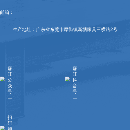
邮箱：
生产地址：广东省东莞市厚街镇新塘家具三横路2号
[
[
森
森
旺
旺
公
抖
众
音
号
号
]
]
[
扫
码
加