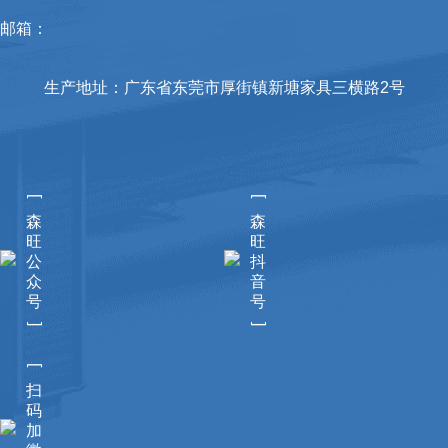
邮箱：
生产地址：广东省东莞市厚街镇新塘家具三横路2号
[
[
森
森
旺
旺
公
抖
众
音
号
号
]
]
[
扫
码
加