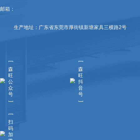
邮箱：
生产地址：广东省东莞市厚街镇新塘家具三横路2号
[
[
森
森
旺
旺
公
抖
众
音
号
号
]
]
[
扫
码
加