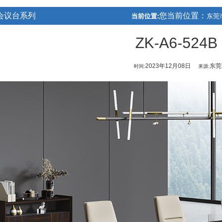
会议台系列
您当前位置：
当前位置:
东莞
ZK-A6-524
2023年12月08日
东莞
时间:
来源: