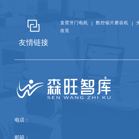
直臂开门电机
数控锯片磨齿机
改造
友情链接
电话：
邮箱：