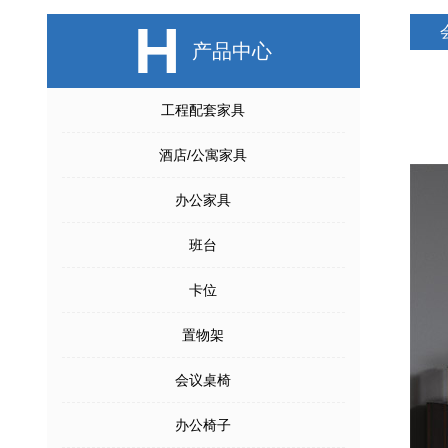
H
产品中心
工程配套家具
酒店/公寓家具
办公家具
班台
卡位
置物架
会议桌椅
办公椅子