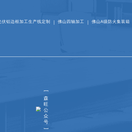
光伏铝边框加工生产线定制
佛山四轴加工
佛山A级防火集装箱
[
森
旺
公
众
号
]