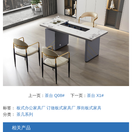
上一页：
茶台 Q08#
下一页：
茶台 X1#
标签：
板式办公家具厂
订做板式家具厂
厚街板式家具
分类：
茶几系列
相关产品