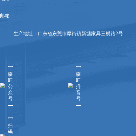
邮箱：
生产地址：广东省东莞市厚街镇新塘家具三横路2号
[
[
森
森
旺
旺
公
抖
众
音
号
号
]
]
[
扫
码