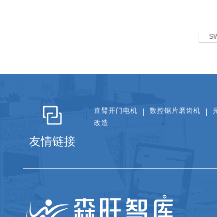
W-X1022雅韵系列大班台
ZT-5024B紫檀系列大班台
S
直臂开门电机
数控锯片磨齿机
改造
友情链接