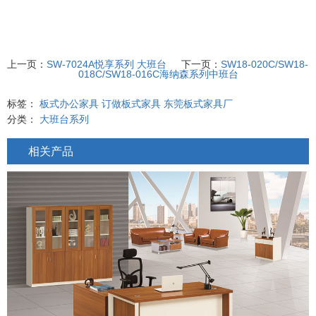
上一页：
SW-7024A悦享系列 大班台
下一页：
SW18-020C/SW18-
018C/SW18-016C海纳森系列中班台
标签：
板式办公家具
订做板式家具
东莞板式家具厂
分类：
大班台系列
相关产品