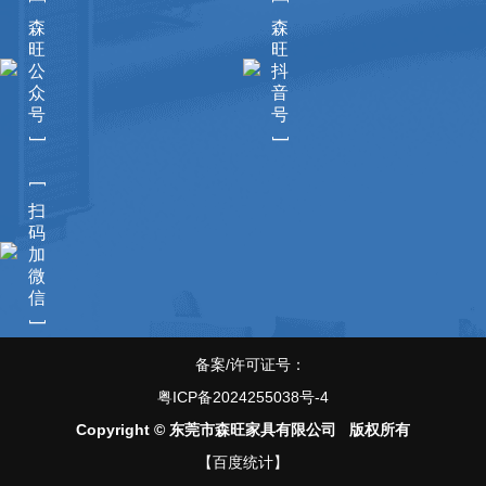
森
森
旺
旺
公
抖
众
音
号
号
]
]
[
扫
码
加
微
信
]
备案/许可证号：
粤ICP备2024255038号-4
Copyright © 东莞市森旺家具有限公司 版权所有
【百度统计】