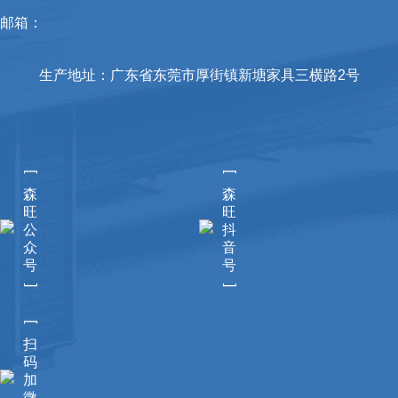
邮箱：
生产地址：广东省东莞市厚街镇新塘家具三横路2号
[
[
森
森
旺
旺
公
抖
众
音
号
号
]
]
[
扫
码
加
微