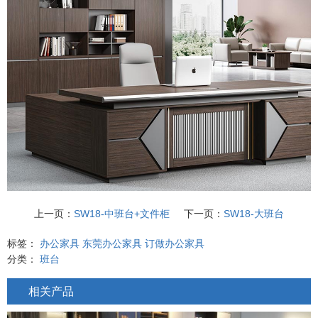
上一页：
SW18-中班台+文件柜
下一页：
SW18-大班台
标签：
办公家具
东莞办公家具
订做办公家具
分类：
班台
相关产品