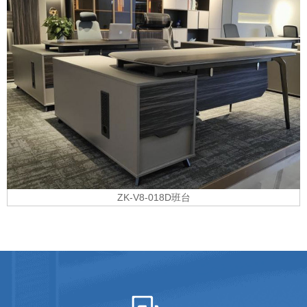
ZK-V8-018D班台