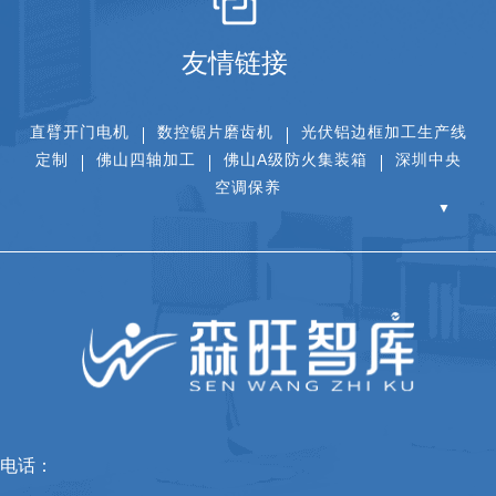
友情链接
直臂开门电机
数控锯片磨齿机
光伏铝边框加工生产线
定制
佛山四轴加工
佛山A级防火集装箱
深圳中央
空调保养
▼
电话：