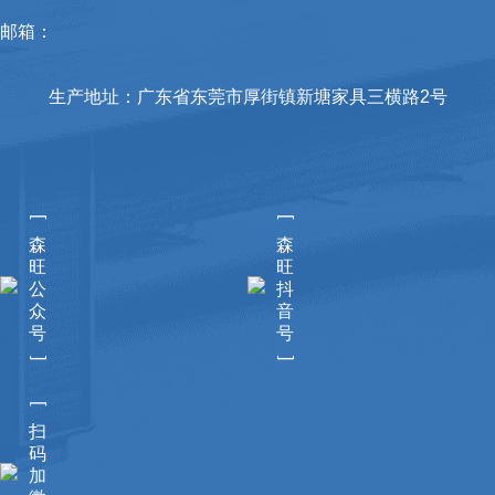
邮箱：
生产地址：广东省东莞市厚街镇新塘家具三横路2号
[
[
森
森
旺
旺
公
抖
众
音
号
号
]
]
[
扫
码
加