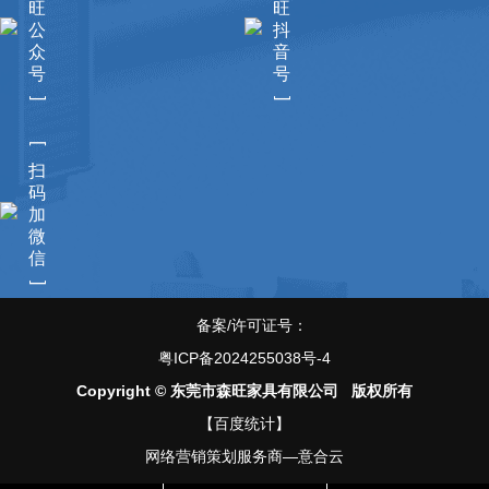
旺
旺
公
抖
众
音
号
号
]
]
[
扫
码
加
微
信
]
备案/许可证号：
粤ICP备2024255038号-4
Copyright © 东莞市森旺家具有限公司 版权所有
【百度统计】
网络营销策划服务商—意合云