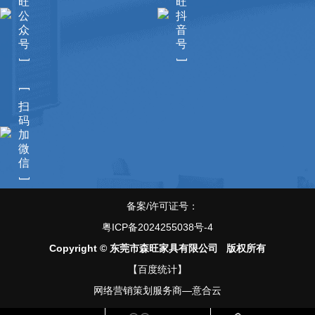
旺
旺
公
抖
众
音
号
号
]
]
[
扫
码
加
微
信
]
备案/许可证号：
粤ICP备2024255038号-4
Copyright © 东莞市森旺家具有限公司 版权所有
【百度统计】
网络营销策划服务商—意合云