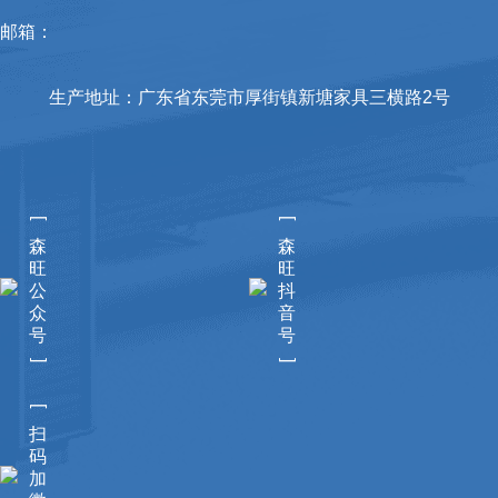
邮箱：
生产地址：广东省东莞市厚街镇新塘家具三横路2号
[
[
森
森
旺
旺
公
抖
众
音
号
号
]
]
[
扫
码
加