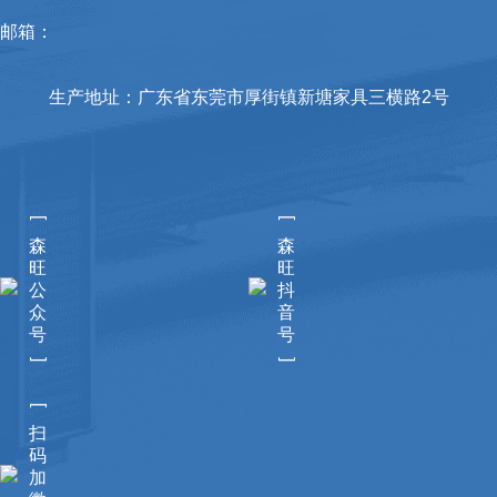
邮箱：
生产地址：广东省东莞市厚街镇新塘家具三横路2号
[
[
森
森
旺
旺
公
抖
众
音
号
号
]
]
[
扫
码
加